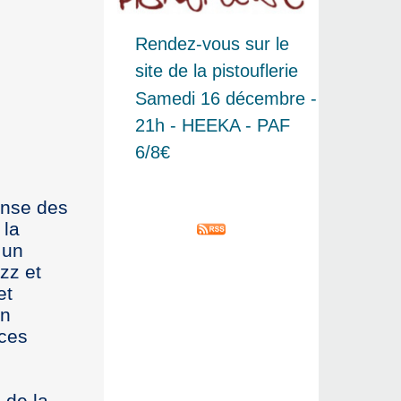
Rendez-vous sur le
site de la pistouflerie
Samedi 16 décembre -
21h - HEEKA - PAF
6/8€
anse des
 la
 un
zz et
et
en
 ces
 de la