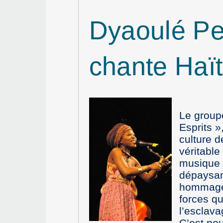
Dyaoulé Pe
chante Haït
Le group
Esprits »
culture d
véritable
musique 
dépaysan
hommage a
forces qu
l’esclava
C’est pou