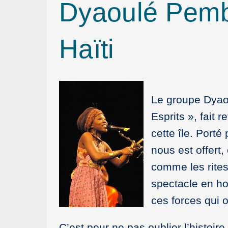
Dyaoulé Pemb
Haïti
Le groupe Dyao
Esprits », fait 
cette île. Porté
nous est offert
comme les rite
spectacle en ho
ces forces qui o
C’est pour ne pas oublier l’histoi