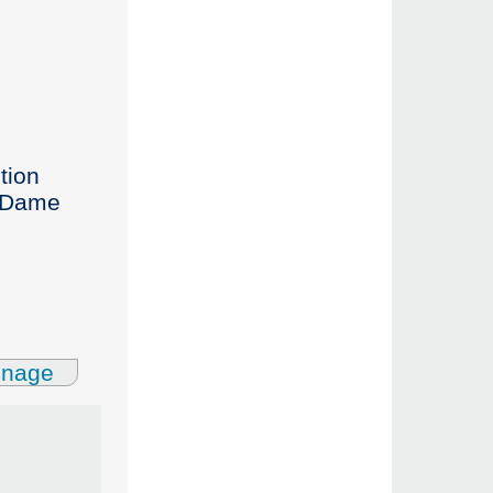
tion
e-Dame
gnage