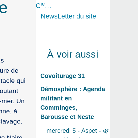
e
ie
C
…
NewsLetter du site
À voir aussi
es
ture de
Covoiturage 31
ctacle qui
Démosphère : Agenda
voutant
militant en
-mer. Un
Comminges,
nne, à
Barousse et Neste
clavage.
mercredi 5 - Aspet - 🌿
ue Noire