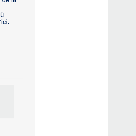
où
ici.