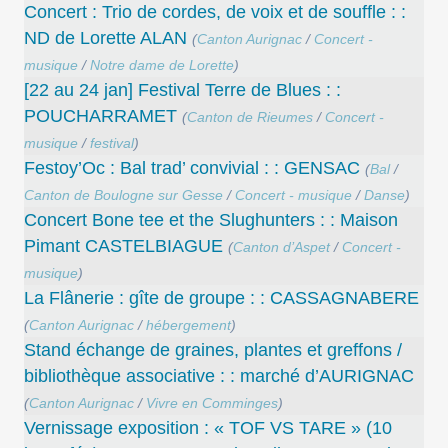
Concert : Trio de cordes, de voix et de souffle : :
ND de Lorette ALAN
(
Canton Aurignac
/
Concert -
musique
/
Notre dame de Lorette
)
[22 au 24 jan] Festival Terre de Blues : :
POUCHARRAMET
(
Canton de Rieumes
/
Concert -
musique
/
festival
)
Festoy’Oc : Bal trad’ convivial : : GENSAC
(
Bal
/
Canton de Boulogne sur Gesse
/
Concert - musique
/
Danse
)
Concert Bone tee et the Slughunters : : Maison
Pimant CASTELBIAGUE
(
Canton d’Aspet
/
Concert -
musique
)
La Flânerie : gîte de groupe : : CASSAGNABERE
(
Canton Aurignac
/
hébergement
)
Stand échange de graines, plantes et greffons /
bibliothèque associative : : marché d’AURIGNAC
(
Canton Aurignac
/
Vivre en Comminges
)
Vernissage exposition : « TOF VS TARE » (10