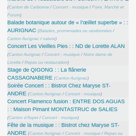
(
Canton de Carbonne
/
Concert - musique
/
Foire, Marché et
Forum
)
Balade botanique autour de « l’œillet superbe » : :
AURIGNAC
(
Balades, promenades ou randonnées
/
Canton Aurignac
/
nature
)
Concert Les Vieilles Pies : : ND de Lorette ALAN
(
Canton Aurignac
/
Concert - musique
/
Notre dame de
Lorette
/
Repas ou restauration
)
Stage de QIGONG : : La flânerie
CASSAGNABERE
(
Canton Aurignac
)
Soirée Concert : : Bistrot Chez Maryse ST-
ANDRE
(
Canton Aurignac
/
Concert - musique
)
Concert ​Flamenco fusion : ENTRE DOS AGUAS
: : Maison Pimant MONTASTRUC de SALIES
(
Canton d’Aspet
/
Concert - musique
)
Fête de la musique : : Bistrot chez Maryse ST-
ANDRE
(
Canton Aurignac
/
Concert - musique
/
Repas ou