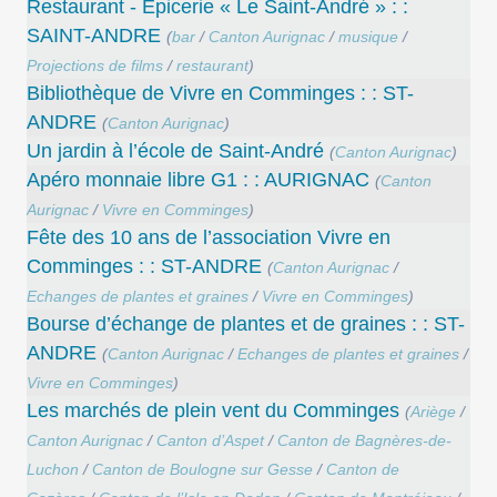
Restaurant - Épicerie « Le Saint-André » : :
SAINT-ANDRE
(
bar
/
Canton Aurignac
/
musique
/
Projections de films
/
restaurant
)
Bibliothèque de Vivre en Comminges : : ST-
ANDRE
(
Canton Aurignac
)
Un jardin à l’école de Saint-André
(
Canton Aurignac
)
Apéro monnaie libre G1 : : AURIGNAC
(
Canton
Aurignac
/
Vivre en Comminges
)
Fête des 10 ans de l’association Vivre en
Comminges : : ST-ANDRE
(
Canton Aurignac
/
Echanges de plantes et graines
/
Vivre en Comminges
)
Bourse d’échange de plantes et de graines : : ST-
ANDRE
(
Canton Aurignac
/
Echanges de plantes et graines
/
Vivre en Comminges
)
Les marchés de plein vent du Comminges
(
Ariège
/
Canton Aurignac
/
Canton d’Aspet
/
Canton de Bagnères-de-
Luchon
/
Canton de Boulogne sur Gesse
/
Canton de