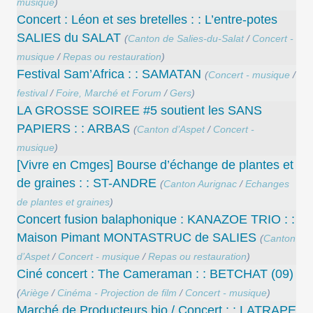
musique
)
Concert : Léon et ses bretelles : : L’entre-potes
SALIES du SALAT
(
Canton de Salies-du-Salat
/
Concert -
musique
/
Repas ou restauration
)
Festival Sam’Africa : : SAMATAN
(
Concert - musique
/
festival
/
Foire, Marché et Forum
/
Gers
)
LA GROSSE SOIREE #5 soutient les SANS
PAPIERS : : ARBAS
(
Canton d’Aspet
/
Concert -
musique
)
[Vivre en Cmges] Bourse d’échange de plantes et
de graines : : ST-ANDRE
(
Canton Aurignac
/
Echanges
de plantes et graines
)
Concert ​fusion balaphonique : KANAZOE TRIO : :
Maison Pimant MONTASTRUC de SALIES
(
Canton
d’Aspet
/
Concert - musique
/
Repas ou restauration
)
Ciné concert : The Cameraman : : BETCHAT (09)
(
Ariège
/
Cinéma - Projection de film
/
Concert - musique
)
Marché de Producteurs bio / Concert : : LATRAPE