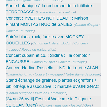
Sortie botanique à la recherche de la fritillaire : :
TERREBASSE
(
Canton Aurignac
/
nature
)
Concert : YVETTE’S NOT DEAD : : Maison
Pimant MONTASTRUC de SALIES
(
Canton d’Aspet
/
Concert - musique
)
Soirée blues, rock, funkie avec MOCKEY : :
COUEILLES
(
Canton de l’Isle en Dodon
/
Concert -
musique
/
Repas ou restauration
)
Concert cubain et co. : Sixtina : : le comptoir
ENCAUSSE
(
Canton d’Aspet
/
Concert - musique
)
Concert Nadine Rossello : : ND de Lorette ALAN
(
Canton Aurignac
/
Concert - musique
/
Notre dame de Lorette
)
Stand échange de graines, plantes et greffons /
bibliothèque associative : : marché d’AURIGNAC
(
Canton Aurignac
/
Vivre en Comminges
)
[24 au 26 avril] Festival Welcome in Tziganie : :
SEISSAN (Gers)
(
Concert - musique
/
festival
/
Gers
)