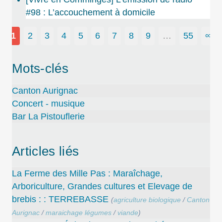
#98 : L’accouchement à domicile
1
2
3
4
5
6
7
8
9
…
55
∞
Mots-clés
Canton Aurignac
Concert - musique
Bar La Pistouflerie
Articles liés
La Ferme des Mille Pas : Maraîchage,
Arboriculture, Grandes cultures et Elevage de
brebis : : TERREBASSE
(
agriculture biologique
/
Canton
Aurignac
/
maraichage légumes
/
viande
)