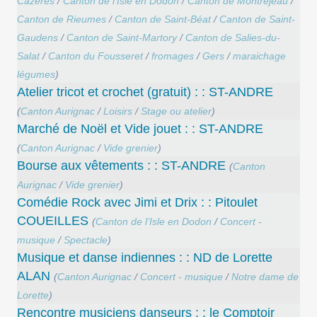
Cazères
/
Canton de l’Isle en Dodon
/
Canton de Montréjeau
/
Canton de Rieumes
/
Canton de Saint-Béat
/
Canton de Saint-
Gaudens
/
Canton de Saint-Martory
/
Canton de Salies-du-
Salat
/
Canton du Fousseret
/
fromages
/
Gers
/
maraichage
légumes
)
Atelier tricot et crochet (gratuit) : : ST-ANDRE
(
Canton Aurignac
/
Loisirs
/
Stage ou atelier
)
Marché de Noël et Vide jouet : : ST-ANDRE
(
Canton Aurignac
/
Vide grenier
)
Bourse aux vêtements : : ST-ANDRE
(
Canton
Aurignac
/
Vide grenier
)
Comédie Rock avec Jimi et Drix : : Pitoulet
COUEILLES
(
Canton de l’Isle en Dodon
/
Concert -
musique
/
Spectacle
)
Musique et danse indiennes : : ND de Lorette
ALAN
(
Canton Aurignac
/
Concert - musique
/
Notre dame de
Lorette
)
Rencontre musiciens danseurs : : le Comptoir