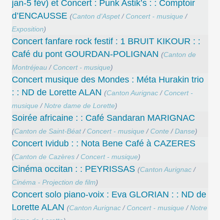
jan-5 fév) et Concert : Punk Astik’s : : Comptoir
d’ENCAUSSE
(
Canton d’Aspet
/
Concert - musique
/
Exposition
)
Concert fanfare rock festif : 1 BRUIT KIKOUR : :
Café du pont GOURDAN-POLIGNAN
(
Canton de
Montréjeau
/
Concert - musique
)
Concert musique des Mondes : Méta Hurakin trio
: : ND de Lorette ALAN
(
Canton Aurignac
/
Concert -
musique
/
Notre dame de Lorette
)
Soirée africaine : : Café Sandaran MARIGNAC
(
Canton de Saint-Béat
/
Concert - musique
/
Conte
/
Danse
)
Concert Ividub : : Nota Bene Café à CAZERES
(
Canton de Cazères
/
Concert - musique
)
Cinéma occitan : : PEYRISSAS
(
Canton Aurignac
/
Cinéma - Projection de film
)
Concert solo piano-voix : Eva GLORIAN : : ND de
Lorette ALAN
(
Canton Aurignac
/
Concert - musique
/
Notre