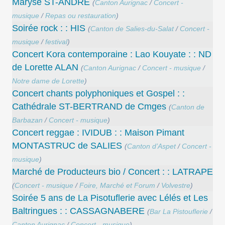
Maryse ST-ANDRE
(
Canton Aurignac
/
Concert -
musique
/
Repas ou restauration
)
Soirée rock : : HIS
(
Canton de Salies-du-Salat
/
Concert -
musique
/
festival
)
Concert Kora contemporaine : Lao Kouyate : : ND
de Lorette ALAN
(
Canton Aurignac
/
Concert - musique
/
Notre dame de Lorette
)
Concert chants polyphoniques et Gospel : :
Cathédrale ST-BERTRAND de Cmges
(
Canton de
Barbazan
/
Concert - musique
)
Concert reggae : IVIDUB : : Maison Pimant
MONTASTRUC de SALIES
(
Canton d’Aspet
/
Concert -
musique
)
Marché de Producteurs bio / Concert : : LATRAPE
(
Concert - musique
/
Foire, Marché et Forum
/
Volvestre
)
Soirée 5 ans de La Pisotuflerie avec Lélés et Les
Baltringues : : CASSAGNABERE
(
Bar La Pistouflerie
/
Canton Aurignac
/
Concert - musique
)