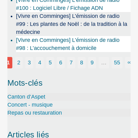
[Vivre en Comminges] L’émission de radio
#100 : Logiciel Libre / Fichage ADN
[Vivre en Comminges] L’émission de radio
#99 : Les plantes de Noël : de la tradition à la
médecine
[Vivre en Comminges] L’émission de radio
#98 : L’accouchement à domicile
1
2
3
4
5
6
7
8
9
…
55
∞
Mots-clés
Canton d’Aspet
Concert - musique
Repas ou restauration
Articles liés