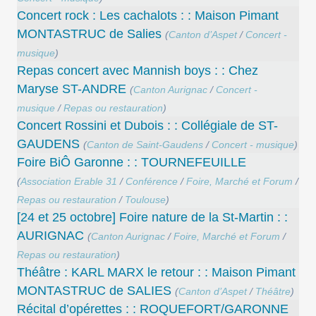
Concert rock : Les cachalots : : Maison Pimant
MONTASTRUC de Salies
(
Canton d’Aspet
/
Concert -
musique
)
Repas concert avec Mannish boys : : Chez
Maryse ST-ANDRE
(
Canton Aurignac
/
Concert -
musique
/
Repas ou restauration
)
Concert Rossini et Dubois : : Collégiale de ST-
GAUDENS
(
Canton de Saint-Gaudens
/
Concert - musique
)
Foire BiÔ Garonne : : TOURNEFEUILLE
(
Association Erable 31
/
Conférence
/
Foire, Marché et Forum
/
Repas ou restauration
/
Toulouse
)
[24 et 25 octobre] Foire nature de la St-Martin : :
AURIGNAC
(
Canton Aurignac
/
Foire, Marché et Forum
/
Repas ou restauration
)
Théâtre : KARL MARX le retour : : Maison Pimant
MONTASTRUC de SALIES
(
Canton d’Aspet
/
Théâtre
)
Récital d’opérettes : : ROQUEFORT/GARONNE