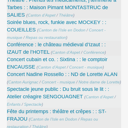
Tarbes : : Maison Pimant MONTASTRUC de
SALIES
(
Canton d’Aspet
/
Théâtre
)
Soirée blues, rock, funkie avec MOCKEY : :
COUEILLES
(
Canton de l’Isle en Dodon
/
Concert -
musique
/
Repas ou restauration
)
Conférence : le château médieval d’Izaut : :
IZAUT de l’HOTEL
(
Canton d’Aspet
/
Conférence
)
Concert cubain et co. : Sixtina : : le comptoir
ENCAUSSE
(
Canton d’Aspet
/
Concert - musique
)
Concert Nadine Rossello : : ND de Lorette ALAN
(
Canton Aurignac
/
Concert - musique
/
Notre dame de Lorette
)
Spectacle jeune public : Du bruit sous le lit : :
Atelier créagire SENGOUAGNET
(
Canton d’Aspet
/
Enfants
/
Spectacle
)
Fête du printemps : théâtre et crêpes : : ST-
FRAJOU
(
Canton de l’Isle en Dodon
/
Repas ou
restauration
/
Théâtre
)