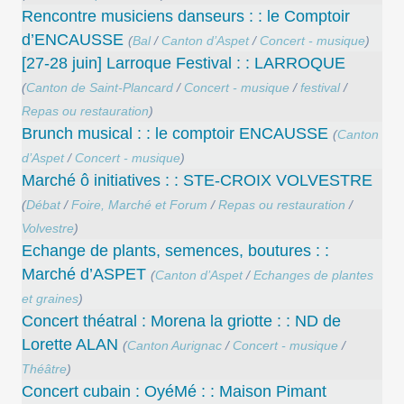
Rencontre musiciens danseurs : : le Comptoir
d’ENCAUSSE
(
Bal
/
Canton d’Aspet
/
Concert - musique
)
[27-28 juin] Larroque Festival : : LARROQUE
(
Canton de Saint-Plancard
/
Concert - musique
/
festival
/
Repas ou restauration
)
Brunch musical : : le comptoir ENCAUSSE
(
Canton
d’Aspet
/
Concert - musique
)
Marché ô initiatives : : STE-CROIX VOLVESTRE
(
Débat
/
Foire, Marché et Forum
/
Repas ou restauration
/
Volvestre
)
Echange de plants, semences, boutures : :
Marché d’ASPET
(
Canton d’Aspet
/
Echanges de plantes
et graines
)
Concert théatral : Morena la griotte : : ND de
Lorette ALAN
(
Canton Aurignac
/
Concert - musique
/
Théâtre
)
Concert cubain : OyéMé : : Maison Pimant