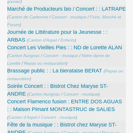
grenier
)
Marché de Producteurs bio / Concert : : LATRAPE
(
Canton de Carbonne
/
Concert - musique
/
Foire, Marché et
Forum
)
Journée de Littérature pour la Jeunesse : :
ARBAS
(
Canton d’Aspet
/
Enfants
)
Concert Les Vieilles Pies : : ND de Lorette ALAN
(
Canton Aurignac
/
Concert - musique
/
Notre dame de
Lorette
/
Repas ou restauration
)
Brassage public : : La bierataise BERAT
(
Repas ou
restauration
)
Soirée Concert : : Bistrot Chez Maryse ST-
ANDRE
(
Canton Aurignac
/
Concert - musique
)
Concert ​Flamenco fusion : ENTRE DOS AGUAS
: : Maison Pimant MONTASTRUC de SALIES
(
Canton d’Aspet
/
Concert - musique
)
Fête de la musique : : Bistrot chez Maryse ST-
ANDRE
(
Canton Aurignac
/
Concert - musique
/
Repas ou