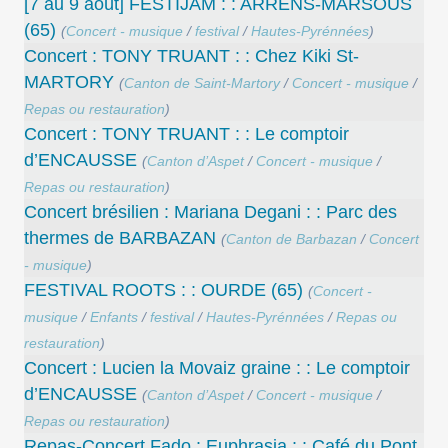
[7 au 9 août] FESTIJAM : : ARRENS-MARSOUS
(65)
(
Concert - musique
/
festival
/
Hautes-Pyrénnées
)
Concert : TONY TRUANT : : Chez Kiki St-
MARTORY
(
Canton de Saint-Martory
/
Concert - musique
/
Repas ou restauration
)
Concert : TONY TRUANT : : Le comptoir
d’ENCAUSSE
(
Canton d’Aspet
/
Concert - musique
/
Repas ou restauration
)
Concert brésilien : Mariana Degani : : Parc des
thermes de BARBAZAN
(
Canton de Barbazan
/
Concert
- musique
)
FESTIVAL ROOTS : : OURDE (65)
(
Concert -
musique
/
Enfants
/
festival
/
Hautes-Pyrénnées
/
Repas ou
restauration
)
Concert : Lucien la Movaiz graine : : Le comptoir
d’ENCAUSSE
(
Canton d’Aspet
/
Concert - musique
/
Repas ou restauration
)
Repas-Concert Fado : Euphrasia : : Café du Pont