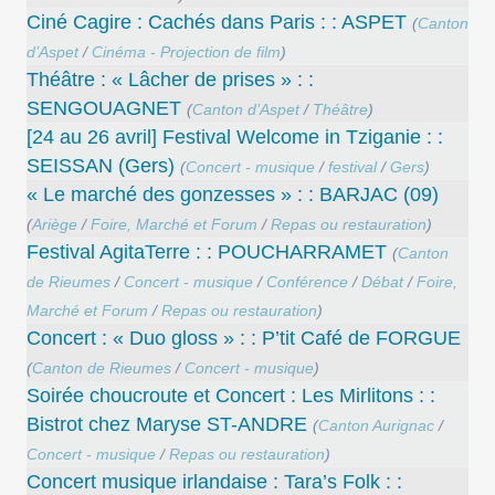
Ciné Cagire : Cachés dans Paris : : ASPET
(
Canton
d’Aspet
/
Cinéma - Projection de film
)
Théâtre : « Lâcher de prises » : :
SENGOUAGNET
(
Canton d’Aspet
/
Théâtre
)
[24 au 26 avril] Festival Welcome in Tziganie : :
SEISSAN (Gers)
(
Concert - musique
/
festival
/
Gers
)
« Le marché des gonzesses » : : BARJAC (09)
(
Ariège
/
Foire, Marché et Forum
/
Repas ou restauration
)
Festival AgitaTerre : : POUCHARRAMET
(
Canton
de Rieumes
/
Concert - musique
/
Conférence
/
Débat
/
Foire,
Marché et Forum
/
Repas ou restauration
)
Concert : « Duo gloss » : : P’tit Café de FORGUE
(
Canton de Rieumes
/
Concert - musique
)
Soirée choucroute et Concert : Les Mirlitons : :
Bistrot chez Maryse ST-ANDRE
(
Canton Aurignac
/
Concert - musique
/
Repas ou restauration
)
Concert musique irlandaise : Tara’s Folk : :