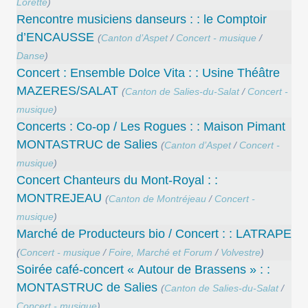
Lorette
)
Rencontre musiciens danseurs : : le Comptoir
d’ENCAUSSE
(
Canton d’Aspet
/
Concert - musique
/
Danse
)
Concert : Ensemble Dolce Vita : : Usine Théâtre
MAZERES/SALAT
(
Canton de Salies-du-Salat
/
Concert -
musique
)
Concerts : Co-op / Les Rogues : : Maison Pimant
MONTASTRUC de Salies
(
Canton d’Aspet
/
Concert -
musique
)
Concert Chanteurs du Mont-Royal : :
MONTREJEAU
(
Canton de Montréjeau
/
Concert -
musique
)
Marché de Producteurs bio / Concert : : LATRAPE
(
Concert - musique
/
Foire, Marché et Forum
/
Volvestre
)
Soirée café-concert « Autour de Brassens » : :
MONTASTRUC de Salies
(
Canton de Salies-du-Salat
/
Concert - musique
)