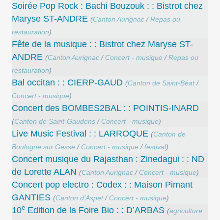
Soirée Pop Rock : Bachi Bouzouk : : Bistrot chez
Maryse ST-ANDRE
(
Canton Aurignac
/
Repas ou
restauration
)
Fête de la musique : : Bistrot chez Maryse ST-
ANDRE
(
Canton Aurignac
/
Concert - musique
/
Repas ou
restauration
)
Bal occitan : : CIERP-GAUD
(
Canton de Saint-Béat
/
Concert - musique
)
Concert des BOMBES2BAL : : POINTIS-INARD
(
Canton de Saint-Gaudens
/
Concert - musique
)
Live Music Festival : : LARROQUE
(
Canton de
Boulogne sur Gesse
/
Concert - musique
/
festival
)
Concert musique du Rajasthan : Zinedagui : : ND
de Lorette ALAN
(
Canton Aurignac
/
Concert - musique
)
Concert pop electro : Codex : : Maison Pimant
GANTIES
(
Canton d’Aspet
/
Concert - musique
)
e
10
Edition de la Foire Bio : : D’ARBAS
(
agriculture