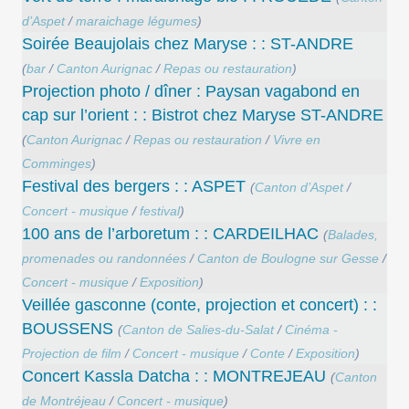
d’Aspet
/
maraichage légumes
)
Soirée Beaujolais chez Maryse : : ST-ANDRE
(
bar
/
Canton Aurignac
/
Repas ou restauration
)
Projection photo / dîner : Paysan vagabond en
cap sur l’orient : : Bistrot chez Maryse ST-ANDRE
(
Canton Aurignac
/
Repas ou restauration
/
Vivre en
Comminges
)
Festival des bergers : : ASPET
(
Canton d’Aspet
/
Concert - musique
/
festival
)
100 ans de l’arboretum : : CARDEILHAC
(
Balades,
promenades ou randonnées
/
Canton de Boulogne sur Gesse
/
Concert - musique
/
Exposition
)
Veillée gasconne (conte, projection et concert) : :
BOUSSENS
(
Canton de Salies-du-Salat
/
Cinéma -
Projection de film
/
Concert - musique
/
Conte
/
Exposition
)
Concert Kassla Datcha : : MONTREJEAU
(
Canton
de Montréjeau
/
Concert - musique
)