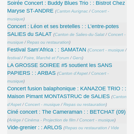
Soirée Concert : Buddy Blues Trio : : Bistrot Chez
Maryse ST-ANDRE
(
Canton Aurignac
/
Concert -
musique
)
Concert : Léon et ses bretelles : : L’entre-potes
SALIES du SALAT
(
Canton de Salies-du-Salat
/
Concert -
musique
/
Repas ou restauration
)
Festival Sam’Africa : : SAMATAN
(
Concert - musique
/
festival
/
Foire, Marché et Forum
/
Gers
)
LA GROSSE SOIREE #5 soutient les SANS
PAPIERS : : ARBAS
(
Canton d’Aspet
/
Concert -
musique
)
Concert ​fusion balaphonique : KANAZOE TRIO : :
Maison Pimant MONTASTRUC de SALIES
(
Canton
d’Aspet
/
Concert - musique
/
Repas ou restauration
)
Ciné concert : The Cameraman : : BETCHAT (09)
(
Ariège
/
Cinéma - Projection de film
/
Concert - musique
)
Vide-grenier : : ARLOS
(
Repas ou restauration
/
Vide