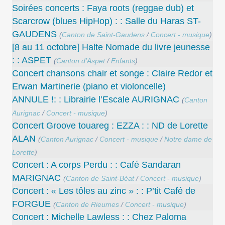
Soirées concerts : Faya roots (reggae dub) et
Scarcrow (blues HipHop) : : Salle du Haras ST-
GAUDENS
(
Canton de Saint-Gaudens
/
Concert - musique
)
[8 au 11 octobre] Halte Nomade du livre jeunesse
: : ASPET
(
Canton d’Aspet
/
Enfants
)
Concert chansons chair et songe : Claire Redor et
Erwan Martinerie (piano et violoncelle)
ANNULE !: : Librairie l’Escale AURIGNAC
(
Canton
Aurignac
/
Concert - musique
)
Concert Groove touareg : EZZA : : ND de Lorette
ALAN
(
Canton Aurignac
/
Concert - musique
/
Notre dame de
Lorette
)
Concert : A corps Perdu : : Café Sandaran
MARIGNAC
(
Canton de Saint-Béat
/
Concert - musique
)
Concert : « Les tôles au zinc » : : P’tit Café de
FORGUE
(
Canton de Rieumes
/
Concert - musique
)
Concert : Michelle Lawless : : Chez Paloma