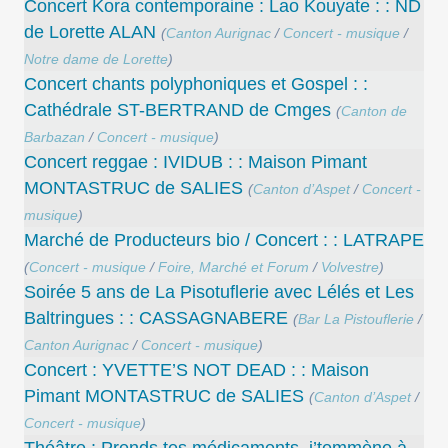
Concert Kora contemporaine : Lao Kouyate : : ND
de Lorette ALAN
(
Canton Aurignac
/
Concert - musique
/
Notre dame de Lorette
)
Concert chants polyphoniques et Gospel : :
Cathédrale ST-BERTRAND de Cmges
(
Canton de
Barbazan
/
Concert - musique
)
Concert reggae : IVIDUB : : Maison Pimant
MONTASTRUC de SALIES
(
Canton d’Aspet
/
Concert -
musique
)
Marché de Producteurs bio / Concert : : LATRAPE
(
Concert - musique
/
Foire, Marché et Forum
/
Volvestre
)
Soirée 5 ans de La Pisotuflerie avec Lélés et Les
Baltringues : : CASSAGNABERE
(
Bar La Pistouflerie
/
Canton Aurignac
/
Concert - musique
)
Concert : YVETTE’S NOT DEAD : : Maison
Pimant MONTASTRUC de SALIES
(
Canton d’Aspet
/
Concert - musique
)
Théâtre : Prends tes médicaments, j’temmène à