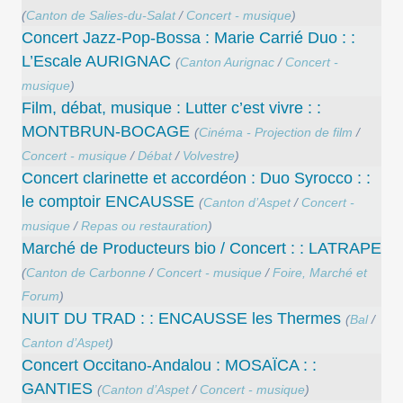
(
Canton de Salies-du-Salat
/
Concert - musique
)
Concert Jazz-Pop-Bossa : Marie Carrié Duo : :
L’Escale AURIGNAC
(
Canton Aurignac
/
Concert -
musique
)
Film, débat, musique : Lutter c’est vivre : :
MONTBRUN-BOCAGE
(
Cinéma - Projection de film
/
Concert - musique
/
Débat
/
Volvestre
)
Concert clarinette et accordéon : Duo Syrocco : :
le comptoir ENCAUSSE
(
Canton d’Aspet
/
Concert -
musique
/
Repas ou restauration
)
Marché de Producteurs bio / Concert : : LATRAPE
(
Canton de Carbonne
/
Concert - musique
/
Foire, Marché et
Forum
)
NUIT DU TRAD : : ENCAUSSE les Thermes
(
Bal
/
Canton d’Aspet
)
Concert Occitano-Andalou : MOSAÏCA : :
GANTIES
(
Canton d’Aspet
/
Concert - musique
)