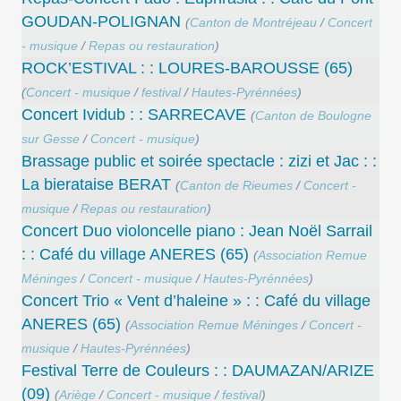
GOUDAN-POLIGNAN
(
Canton de Montréjeau
/
Concert
- musique
/
Repas ou restauration
)
ROCK’ESTIVAL : : LOURES-BAROUSSE (65)
(
Concert - musique
/
festival
/
Hautes-Pyrénnées
)
Concert Ividub : : SARRECAVE
(
Canton de Boulogne
sur Gesse
/
Concert - musique
)
Brassage public et soirée spectacle : zizi et Jac : :
La bierataise BERAT
(
Canton de Rieumes
/
Concert -
musique
/
Repas ou restauration
)
Concert Duo violoncelle piano : Jean Noël Sarrail
: : Café du village ANERES (65)
(
Association Remue
Méninges
/
Concert - musique
/
Hautes-Pyrénnées
)
Concert Trio « Vent d’haleine » : : Café du village
ANERES (65)
(
Association Remue Méninges
/
Concert -
musique
/
Hautes-Pyrénnées
)
Festival Terre de Couleurs : : DAUMAZAN/ARIZE
(09)
(
Ariège
/
Concert - musique
/
festival
)