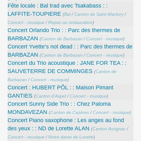
Fête locale : Bal trad avec Tsakabass : :
LAFFITE-TOUPIERE
(
Bal
/
Canton de Saint-Martory
/
Concert - musique
/
Repas ou restauration
)
Concert Orlando Trio : : Parc des thermes de
BARBAZAN
(
Canton de Barbazan
/
Concert - musique
)
Concert Yvette’s not dead : : Parc des thermes de
BARBAZAN
(
Canton de Barbazan
/
Concert - musique
)
Concert du Trio acoustique : JANE FOR TEA : :
SAUVETERRE DE COMMINGES
(
Canton de
Barbazan
/
Concert - musique
)
Concert : HUBERT PÔL : : Maison Pimant
GANTIES
(
Canton d’Aspet
/
Concert - musique
)
Concert Sunny Side Trio : : Chez Paloma
MONDAVEZAN
(
Canton de Cazères
/
Concert - musique
)
Concert Piano saxophone : Les anges au fond
des yeux : : ND de Lorette ALAN
(
Canton Aurignac
/
Concert - musique
/
Notre dame de Lorette
)