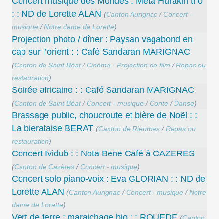
Concert musique des Mondes : Méta Hurakin trio
: : ND de Lorette ALAN
(
Canton Aurignac
/
Concert -
musique
/
Notre dame de Lorette
)
Projection photo / dîner : Paysan vagabond en
cap sur l’orient : : Café Sandaran MARIGNAC
(
Canton de Saint-Béat
/
Cinéma - Projection de film
/
Repas ou
restauration
)
Soirée africaine : : Café Sandaran MARIGNAC
(
Canton de Saint-Béat
/
Concert - musique
/
Conte
/
Danse
)
Brassage public, choucroute et bière de Noël : :
La bierataise BERAT
(
Canton de Rieumes
/
Repas ou
restauration
)
Concert Ividub : : Nota Bene Café à CAZERES
(
Canton de Cazères
/
Concert - musique
)
Concert solo piano-voix : Eva GLORIAN : : ND de
Lorette ALAN
(
Canton Aurignac
/
Concert - musique
/
Notre
dame de Lorette
)
Vert de terre : maraichage bio : : ROUEDE
(
Canton