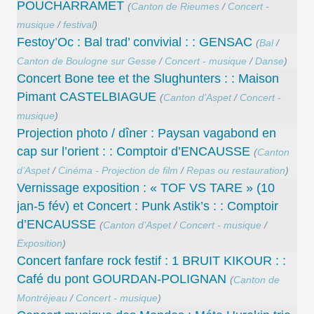
POUCHARRAMET
(
Canton de Rieumes
/
Concert -
musique
/
festival
)
Festoy’Oc : Bal trad’ convivial : : GENSAC
(
Bal
/
Canton de Boulogne sur Gesse
/
Concert - musique
/
Danse
)
Concert Bone tee et the Slughunters : : Maison
Pimant CASTELBIAGUE
(
Canton d’Aspet
/
Concert -
musique
)
Projection photo / dîner : Paysan vagabond en
cap sur l’orient : : Comptoir d’ENCAUSSE
(
Canton
d’Aspet
/
Cinéma - Projection de film
/
Repas ou restauration
)
Vernissage exposition : « TOF VS TARE » (10
jan-5 fév) et Concert : Punk Astik’s : : Comptoir
d’ENCAUSSE
(
Canton d’Aspet
/
Concert - musique
/
Exposition
)
Concert fanfare rock festif : 1 BRUIT KIKOUR : :
Café du pont GOURDAN-POLIGNAN
(
Canton de
Montréjeau
/
Concert - musique
)