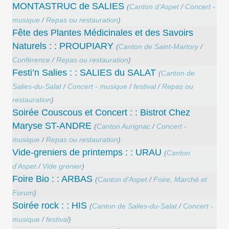
MONTASTRUC de SALIES
(
Canton d’Aspet
/
Concert -
musique
/
Repas ou restauration
)
Fête des Plantes Médicinales et des Savoirs
Naturels : : PROUPIARY
(
Canton de Saint-Martory
/
Conférence
/
Repas ou restauration
)
Festi’n Salies : : SALIES du SALAT
(
Canton de
Salies-du-Salat
/
Concert - musique
/
festival
/
Repas ou
restauration
)
Soirée Couscous et Concert : : Bistrot Chez
Maryse ST-ANDRE
(
Canton Aurignac
/
Concert -
musique
/
Repas ou restauration
)
Vide-greniers de printemps : : URAU
(
Canton
d’Aspet
/
Vide grenier
)
Foire Bio : : ARBAS
(
Canton d’Aspet
/
Foire, Marché et
Forum
)
Soirée rock : : HIS
(
Canton de Salies-du-Salat
/
Concert -
musique
/
festival
)