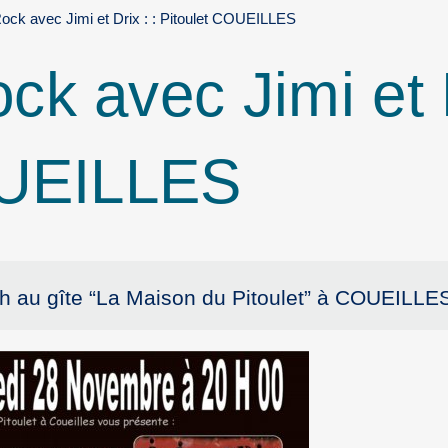
ck avec Jimi et Drix : : Pitoulet COUEILLES
k avec Jimi et D
OUEILLES
 au gîte “La Maison du Pitoulet” à COUEILLE