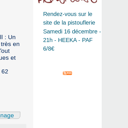
Rendez-vous sur le
site de la pistouflerie
Samedi 16 décembre -
l : Un
21h - HEEKA - PAF
 très en
6/8€
Tout
ues et
 62
gnage