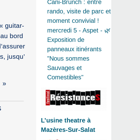
Cani-Brunch : entre
rando, visite de parc et
moment convivial !
« guitar-
mercredi 5 - Aspet - 🌿
 au bord
Exposition de
d’assurer
panneaux itinérants
s, jusqu’
"Nous sommes
Sauvages et
Comestibles"
.
S
L’usine theatre à
Mazères-Sur-Salat