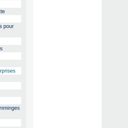
tte
s pour
ns
rprises
Comminges