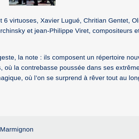
 6 virtuoses, Xavier Lugué, Chritian Gentet, Oli
chinsky et jean-Philippe Viret, compositeurs e
te, la note : ils composent un répertoire no
us, où la contrebasse poussée dans ses extrême
gique, où l’on se surprend à rêver tout au lon
n Marmignon