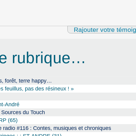
Rajouter votre témoi
e rubrique…
, forêt, terre happy…
s feuillus, pas des résineux ! »
int-André
s Sources du Touch
ARP (65)
 radio #116 : Contes, musiques et chroniques
mminges : : ST-ANDRE (31)