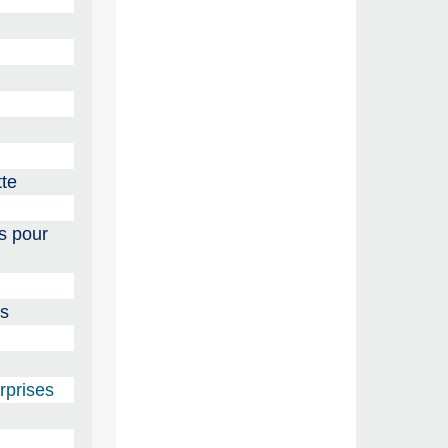
tte
s pour
ns
rprises