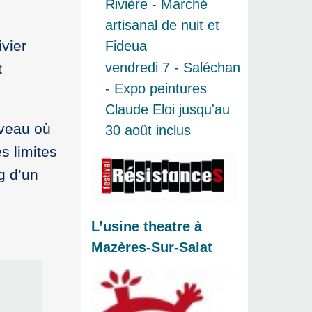
Rivière - Marché
artisanal de nuit et
vier
Fideua
vendredi 7 - Saléchan
t
- Expo peintures
Claude Eloi jusqu'au
uveau où
30 août inclus
s limites
g d’un
L’usine theatre à
Mazères-Sur-Salat