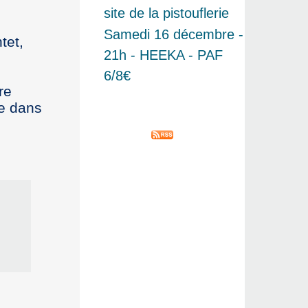
site de la pistouflerie
Samedi 16 décembre -
tet,
21h - HEEKA - PAF
6/8€
re
ée dans