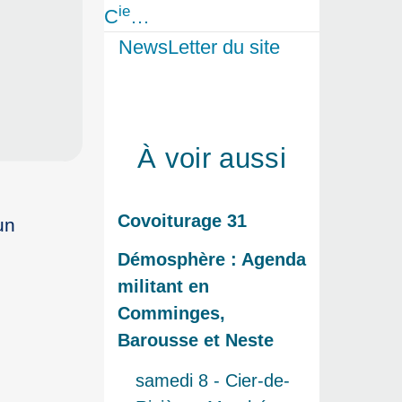
ie
C
…
NewsLetter du site
À voir aussi
Covoiturage 31
un
Démosphère : Agenda
militant en
Comminges,
Barousse et Neste
samedi 8 - Cier-de-