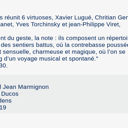
 réunit 6 virtuoses, Xavier Lugué, Chritian Gen
net, Yves Torchinsky et jean-Philippe Viret,
du geste, la note : ils composent un répertoi
 des sentiers battus, où la contrebasse pouss
t sensuelle, charmeuse et magique, où l’on se
ng d’un voyage musical et spontané."
30.
al Jean Marmignon
e Ducos
dens
.19