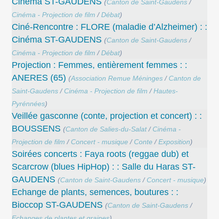
Cinéma ST-GAUDENS
(
Canton de Saint-Gaudens
/
Cinéma - Projection de film
/
Débat
)
Ciné-Rencontre : FLORE (maladie d’Alzheimer) : :
Cinéma ST-GAUDENS
(
Canton de Saint-Gaudens
/
Cinéma - Projection de film
/
Débat
)
Projection : Femmes, entièrement femmes : :
ANERES (65)
(
Association Remue Méninges
/
Canton de
Saint-Gaudens
/
Cinéma - Projection de film
/
Hautes-
Pyrénnées
)
Veillée gasconne (conte, projection et concert) : :
BOUSSENS
(
Canton de Salies-du-Salat
/
Cinéma -
Projection de film
/
Concert - musique
/
Conte
/
Exposition
)
Soirées concerts : Faya roots (reggae dub) et
Scarcrow (blues HipHop) : : Salle du Haras ST-
GAUDENS
(
Canton de Saint-Gaudens
/
Concert - musique
)
Echange de plants, semences, boutures : :
Bioccop ST-GAUDENS
(
Canton de Saint-Gaudens
/
Echanges de plantes et graines
)