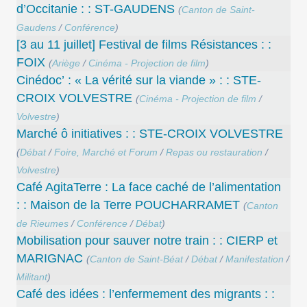
d‭’‬Occitanie : : ST-GAUDENS
(
Canton de Saint-
Gaudens
/
Conférence
)
[3 au 11 juillet] Festival de films Résistances : :
FOIX
(
Ariège
/
Cinéma - Projection de film
)
Cinédoc’ : « La vérité sur la viande » : : STE-
CROIX VOLVESTRE
(
Cinéma - Projection de film
/
Volvestre
)
Marché ô initiatives : : STE-CROIX VOLVESTRE
(
Débat
/
Foire, Marché et Forum
/
Repas ou restauration
/
Volvestre
)
Café AgitaTerre : La face caché de l’alimentation
: : Maison de la Terre POUCHARRAMET
(
Canton
de Rieumes
/
Conférence
/
Débat
)
Mobilisation pour sauver notre train : : CIERP et
MARIGNAC
(
Canton de Saint-Béat
/
Débat
/
Manifestation
/
Militant
)
Café des idées : l’enfermement des migrants : :