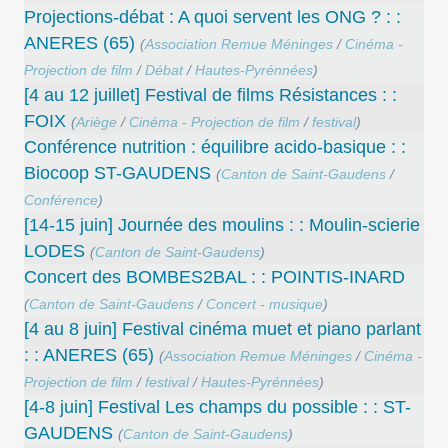
Projections-débat : A quoi servent les ONG ? : :
ANERES (65)
(
Association Remue Méninges
/
Cinéma -
Projection de film
/
Débat
/
Hautes-Pyrénnées
)
[4 au 12 juillet] Festival de films Résistances : :
FOIX
(
Ariège
/
Cinéma - Projection de film
/
festival
)
Conférence nutrition : équilibre acido-basique : :
Biocoop ST-GAUDENS
(
Canton de Saint-Gaudens
/
Conférence
)
[14-15 juin] Journée des moulins : : Moulin-scierie
LODES
(
Canton de Saint-Gaudens
)
Concert des BOMBES2BAL : : POINTIS-INARD
(
Canton de Saint-Gaudens
/
Concert - musique
)
[4 au 8 juin] Festival cinéma muet et piano parlant
: : ANERES (65)
(
Association Remue Méninges
/
Cinéma -
Projection de film
/
festival
/
Hautes-Pyrénnées
)
[4-8 juin] Festival Les champs du possible : : ST-
GAUDENS
(
Canton de Saint-Gaudens
)