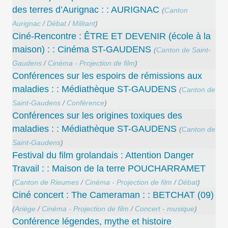
des terres d’Aurignac : : AURIGNAC
(
Canton
Aurignac
/
Débat
/
Militant
)
Ciné-Rencontre : ÊTRE ET DEVENIR (école à la
maison) : : Cinéma ST-GAUDENS
(
Canton de Saint-
Gaudens
/
Cinéma - Projection de film
)
Conférences sur les espoirs de rémissions aux
maladies : : Médiathèque ST-GAUDENS
(
Canton de
Saint-Gaudens
/
Conférence
)
Conférences sur les origines toxiques des
maladies : : Médiathèque ST-GAUDENS
(
Canton de
Saint-Gaudens
)
Festival du film grolandais : Attention Danger
Travail : : Maison de la terre POUCHARRAMET
(
Canton de Rieumes
/
Cinéma - Projection de film
/
Débat
)
Ciné concert : The Cameraman : : BETCHAT (09)
(
Ariège
/
Cinéma - Projection de film
/
Concert - musique
)
Conférence légendes,‭ ‬mythe et histoire