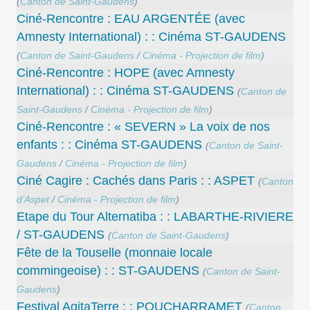
(
Canton de Saint-Gaudens
)
Ciné-Rencontre : EAU ARGENTÉE (avec
Amnesty International) : : Cinéma ST-GAUDENS
(
Canton de Saint-Gaudens
/
Cinéma - Projection de film
)
Ciné-Rencontre : HOPE (avec Amnesty
International) : : Cinéma ST-GAUDENS
(
Canton de
Saint-Gaudens
/
Cinéma - Projection de film
)
Ciné-Rencontre : « SEVERN » La voix de nos
enfants : : Cinéma ST-GAUDENS
(
Canton de Saint-
Gaudens
/
Cinéma - Projection de film
)
Ciné Cagire : Cachés dans Paris : : ASPET
(
Canton
d’Aspet
/
Cinéma - Projection de film
)
Etape du Tour Alternatiba : : LABARTHE-RIVIERE
/ ST-GAUDENS
(
Canton de Saint-Gaudens
)
Fête de la Touselle (monnaie locale
commingeoise) : : ST-GAUDENS
(
Canton de Saint-
Gaudens
)
Festival AgitaTerre : : POUCHARRAMET
(
Canton