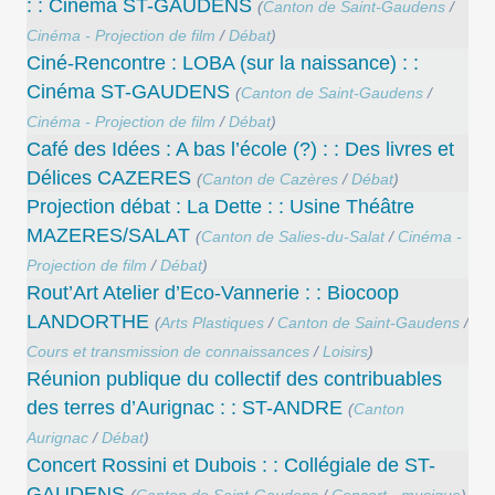
: : Cinéma ST-GAUDENS
(
Canton de Saint-Gaudens
/
Cinéma - Projection de film
/
Débat
)
Ciné-Rencontre : LOBA (sur la naissance) : :
Cinéma ST-GAUDENS
(
Canton de Saint-Gaudens
/
Cinéma - Projection de film
/
Débat
)
Café des Idées : A bas l’école (?) : : Des livres et
Délices CAZERES
(
Canton de Cazères
/
Débat
)
Projection débat : La Dette : : Usine Théâtre
MAZERES/SALAT
(
Canton de Salies-du-Salat
/
Cinéma -
Projection de film
/
Débat
)
Rout’Art Atelier d’Eco-Vannerie : : Biocoop
LANDORTHE
(
Arts Plastiques
/
Canton de Saint-Gaudens
/
Cours et transmission de connaissances
/
Loisirs
)
Réunion publique du collectif des contribuables
des terres d’Aurignac : : ST-ANDRE
(
Canton
Aurignac
/
Débat
)
Concert Rossini et Dubois : : Collégiale de ST-
GAUDENS