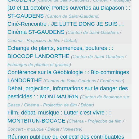
(
Canton de Saint-Gaudens
/
Concert - musique
)
[10 et 11 octobre] Portes ouvertes au Diapason : :
ST-GAUDENS
(
Canton de Saint-Gaudens
)
Ciné-Rencontre : JE LUTTE DONC JE SUIS : :
Cinéma ST-GAUDENS
(
Canton de Saint-Gaudens
/
Cinéma - Projection de film
/
Débat
)
Echange de plants, semences, boutures : :
BIOCOOP LANDORTHE
(
Canton de Saint-Gaudens
/
Echanges de plantes et graines
)
Conférence sur la Géobiologie : : Bio-comminges
LANDORTHE
(
Canton de Saint-Gaudens
/
Conférence
)
Débat, projection, informations sur le danger des
pesticides : : MONTMAURIN
(
Canton de Boulogne sur
Gesse
/
Cinéma - Projection de film
/
Débat
)
Film, débat, musique : Lutter c’est vivre : :
MONTBRUN-BOCAGE
(
Cinéma - Projection de film
/
Concert - musique
/
Débat
/
Volvestre
)
Réunion publique du collectif des contribuables