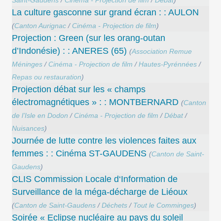
Saint-Gaudens
/
Cinéma - Projection de film
/
Débat
)
La culture gasconne sur grand écran : : AULON
(
Canton Aurignac
/
Cinéma - Projection de film
)
Projection : Green (sur les orang-outan
d’Indonésie) : : ANERES (65)
(
Association Remue
Méninges
/
Cinéma - Projection de film
/
Hautes-Pyrénnées
/
Repas ou restauration
)
Projection débat sur les « champs
électromagnétiques » : : MONTBERNARD
(
Canton
de l’Isle en Dodon
/
Cinéma - Projection de film
/
Débat
/
Nuisances
)
Journée de lutte contre les violences faites aux
femmes : : Cinéma ST-GAUDENS
(
Canton de Saint-
Gaudens
)
CLIS Commission Locale d‘Information de
Surveillance de la méga-décharge de Liéoux
(
Canton de Saint-Gaudens
/
Déchets
/
Tout le Comminges
)
Soirée « Eclipse nucléaire au pays du soleil