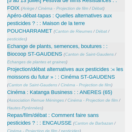
[5 au 13 juillet] Festival de films Résistances : :
FOIX
(
Ariège
/
Cinéma - Projection de film
/
Débat
)
Apéro-débat-tapas : Quelles alternatives aux
pesticides ? : : Maison de la terre
POUCHARRAMET
(
Canton de Rieumes
/
Débat
/
pesticides
)
Echange de plants, semences, boutures : :
Biocoop ST-GAUDENS
(
Canton de Saint-Gaudens
/
Echanges de plantes et graines
)
Projection/débat alternatives aux pesticides :« les
moissons du futur » : : Cinéma ST-GAUDENS
(
Canton de Saint-Gaudens
/
Cinéma - Projection de film
)
Cinéma : Katanga Business : : ANERES (65)
(
Association Remue Méninges
/
Cinéma - Projection de film
/
Hautes-Pyrénnées
)
Repas/film/débat : Comment faire sans
pesticides ? : : ENCAUSSE
(
Canton de Barbazan
/
Cinéma - Projection de film
/
pesticides
)