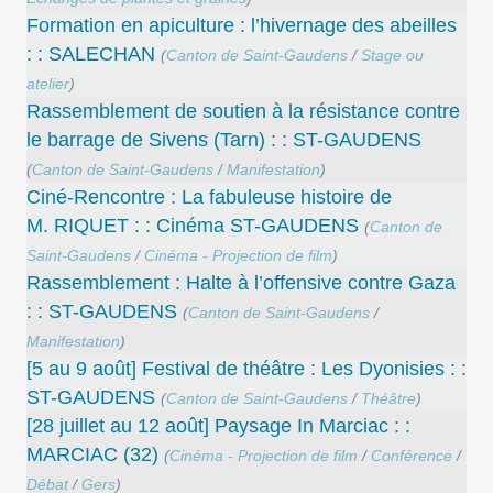
Formation en apiculture : l’hivernage des abeilles
: : SALECHAN
(
Canton de Saint-Gaudens
/
Stage ou
atelier
)
Rassemblement de soutien à la résistance contre
le barrage de Sivens (Tarn) : : ST-GAUDENS
(
Canton de Saint-Gaudens
/
Manifestation
)
Ciné-Rencontre : La fabuleuse histoire de
M. RIQUET : : Cinéma ST-GAUDENS
(
Canton de
Saint-Gaudens
/
Cinéma - Projection de film
)
Rassemblement : Halte à l’offensive contre Gaza
: : ST-GAUDENS
(
Canton de Saint-Gaudens
/
Manifestation
)
[5 au 9 août] Festival de théâtre : Les Dyonisies : :
ST-GAUDENS
(
Canton de Saint-Gaudens
/
Théâtre
)
[28 juillet au 12 août] Paysage In Marciac : :
MARCIAC (32)
(
Cinéma - Projection de film
/
Conférence
/
Débat
/
Gers
)