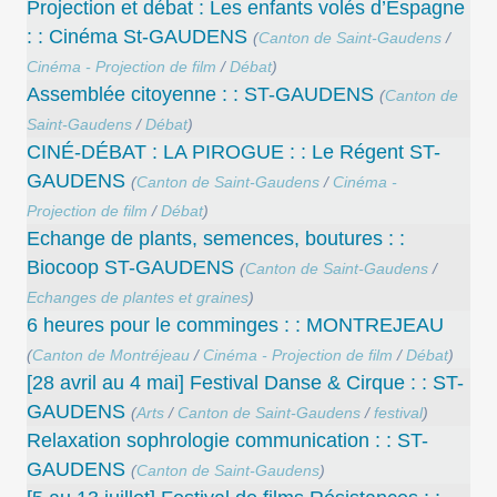
Projection et débat : Les enfants volés d’Espagne
: : Cinéma St-GAUDENS
(
Canton de Saint-Gaudens
/
Cinéma - Projection de film
/
Débat
)
Assemblée citoyenne : : ST-GAUDENS
(
Canton de
Saint-Gaudens
/
Débat
)
CINÉ-DÉBAT : LA PIROGUE : : Le Régent ST-
GAUDENS
(
Canton de Saint-Gaudens
/
Cinéma -
Projection de film
/
Débat
)
Echange de plants, semences, boutures : :
Biocoop ST-GAUDENS
(
Canton de Saint-Gaudens
/
Echanges de plantes et graines
)
6 heures pour le comminges : : MONTREJEAU
(
Canton de Montréjeau
/
Cinéma - Projection de film
/
Débat
)
[28 avril au 4 mai] Festival Danse & Cirque : : ST-
GAUDENS
(
Arts
/
Canton de Saint-Gaudens
/
festival
)
Relaxation sophrologie communication : : ST-
GAUDENS
(
Canton de Saint-Gaudens
)