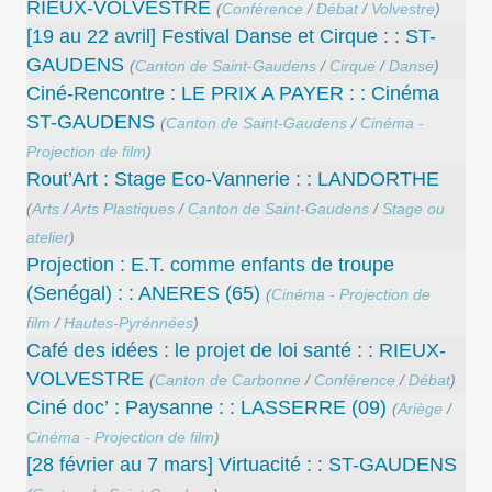
RIEUX-VOLVESTRE
(
Conférence
/
Débat
/
Volvestre
)
[19 au 22 avril] Festival Danse et Cirque : : ST-
GAUDENS
(
Canton de Saint-Gaudens
/
Cirque
/
Danse
)
Ciné-Rencontre : LE PRIX A PAYER : : Cinéma
ST-GAUDENS
(
Canton de Saint-Gaudens
/
Cinéma -
Projection de film
)
Rout’Art : Stage Eco-Vannerie : : LANDORTHE
(
Arts
/
Arts Plastiques
/
Canton de Saint-Gaudens
/
Stage ou
atelier
)
Projection : E.T. comme enfants de troupe
(Senégal) : : ANERES (65)
(
Cinéma - Projection de
film
/
Hautes-Pyrénnées
)
Café des idées : le projet de loi santé : : RIEUX-
VOLVESTRE
(
Canton de Carbonne
/
Conférence
/
Débat
)
Ciné doc’ : Paysanne : : LASSERRE (09)
(
Ariège
/
Cinéma - Projection de film
)
[28 février au 7 mars] Virtuacité : : ST-GAUDENS