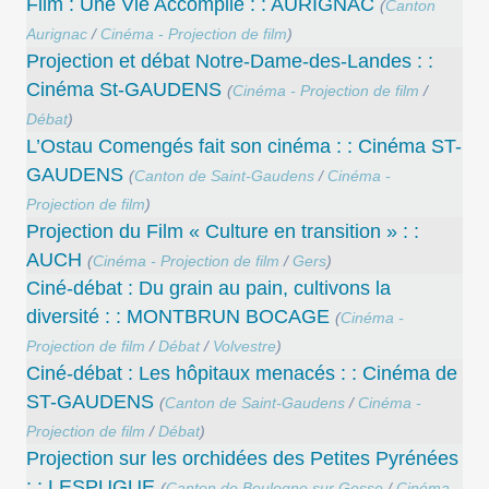
Film : Une Vie Accomplie : : AURIGNAC
(
Canton
Aurignac
/
Cinéma - Projection de film
)
Projection et débat Notre-Dame-des-Landes : :
Cinéma St-GAUDENS
(
Cinéma - Projection de film
/
Débat
)
L’Ostau Comengés fait son cinéma : : Cinéma ST-
GAUDENS
(
Canton de Saint-Gaudens
/
Cinéma -
Projection de film
)
Projection du Film « Culture en transition » : :
AUCH
(
Cinéma - Projection de film
/
Gers
)
Ciné-débat : Du grain au pain, cultivons la
diversité : : MONTBRUN BOCAGE
(
Cinéma -
Projection de film
/
Débat
/
Volvestre
)
Ciné-débat : Les hôpitaux menacés : : Cinéma de
ST-GAUDENS
(
Canton de Saint-Gaudens
/
Cinéma -
Projection de film
/
Débat
)
Projection sur les orchidées des Petites Pyrénées
: : LESPUGUE
(
Canton de Boulogne sur Gesse
/
Cinéma -