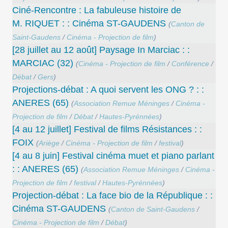
Ciné-Rencontre : La fabuleuse histoire de
M. RIQUET : : Cinéma ST-GAUDENS
(
Canton de
Saint-Gaudens
/
Cinéma - Projection de film
)
[28 juillet au 12 août] Paysage In Marciac : :
MARCIAC (32)
(
Cinéma - Projection de film
/
Conférence
/
Débat
/
Gers
)
Projections-débat : A quoi servent les ONG ? : :
ANERES (65)
(
Association Remue Méninges
/
Cinéma -
Projection de film
/
Débat
/
Hautes-Pyrénnées
)
[4 au 12 juillet] Festival de films Résistances : :
FOIX
(
Ariège
/
Cinéma - Projection de film
/
festival
)
[4 au 8 juin] Festival cinéma muet et piano parlant
: : ANERES (65)
(
Association Remue Méninges
/
Cinéma -
Projection de film
/
festival
/
Hautes-Pyrénnées
)
Projection-débat : La face bio de la République : :
Cinéma ST-GAUDENS
(
Canton de Saint-Gaudens
/
Cinéma - Projection de film
/
Débat
)