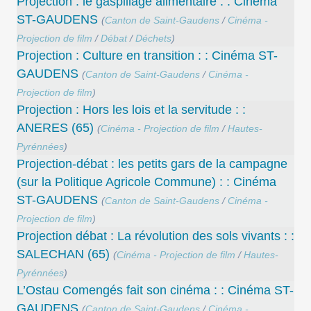
Projection : le gaspillage alimentaire : : Cinéma
ST-GAUDENS
(
Canton de Saint-Gaudens
/
Cinéma -
Projection de film
/
Débat
/
Déchets
)
Projection : Culture en transition : : Cinéma ST-
GAUDENS
(
Canton de Saint-Gaudens
/
Cinéma -
Projection de film
)
Projection : Hors les lois et la servitude : :
ANERES (65)
(
Cinéma - Projection de film
/
Hautes-
Pyrénnées
)
Projection-débat : les petits gars de la campagne
(sur la Politique Agricole Commune) : : Cinéma
ST-GAUDENS
(
Canton de Saint-Gaudens
/
Cinéma -
Projection de film
)
Projection débat : La révolution des sols vivants : :
SALECHAN (65)
(
Cinéma - Projection de film
/
Hautes-
Pyrénnées
)
L’Ostau Comengés fait son cinéma : : Cinéma ST-
GAUDENS
(
Canton de Saint-Gaudens
/
Cinéma -