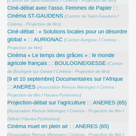
(
Canton de Saint-Gaudens
/
Cinéma - Projection de film
)
Ciné-débat avec l’asso. Femmes de Papier : :
Cinéma ST-GAUDENS
(
Canton de Saint-Gaudens
/
Cinéma - Projection de film
)
Ciné-débat : « Solutions locales pour un désordre
global » : : AURIGNAC
(
Canton Aurignac
/
Cinéma -
Projection de film
)
Cinéma « Le temps des grâces » : le monde
agricole français : : BOULOGNE/GESSE
(
Canton
de Boulogne sur Gesse
/
Cinéma - Projection de film
)
[9 et 10 septembre] Documentaires sur l’Afrique
: : ANERES
(
Association Remue Méninges
/
Cinéma -
Projection de film
/
Hautes-Pyrénnées
)
Projection-débat sur l’agriculture : : ANERES (65)
(
Association Remue Méninges
/
Cinéma - Projection de film
/
Débat
/
Hautes-Pyrénnées
)
Cinéma muet en plein air : : ANERES (65)
(
Association Remue Méninges
/
Cinéma - Projection de film
/