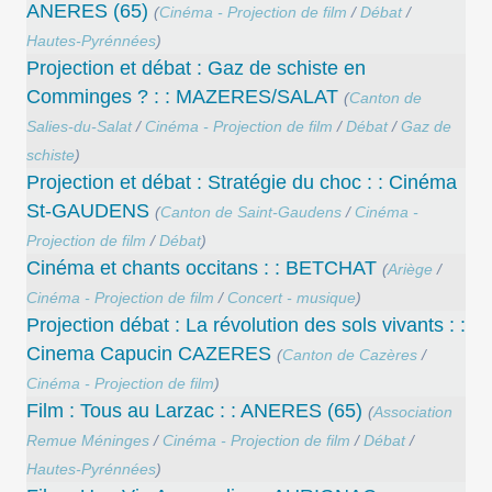
ANERES (65)
(
Cinéma - Projection de film
/
Débat
/
Hautes-Pyrénnées
)
Projection et débat : Gaz de schiste en
Comminges ? : : MAZERES/SALAT
(
Canton de
Salies-du-Salat
/
Cinéma - Projection de film
/
Débat
/
Gaz de
schiste
)
Projection et débat : Stratégie du choc : : Cinéma
St-GAUDENS
(
Canton de Saint-Gaudens
/
Cinéma -
Projection de film
/
Débat
)
Cinéma et chants occitans : : BETCHAT
(
Ariège
/
Cinéma - Projection de film
/
Concert - musique
)
Projection débat : La révolution des sols vivants : :
Cinema Capucin CAZERES
(
Canton de Cazères
/
Cinéma - Projection de film
)
Film : Tous au Larzac : : ANERES (65)
(
Association
Remue Méninges
/
Cinéma - Projection de film
/
Débat
/
Hautes-Pyrénnées
)