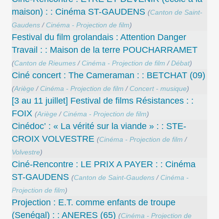
maison) : : Cinéma ST-GAUDENS
(
Canton de Saint-
Gaudens
/
Cinéma - Projection de film
)
Festival du film grolandais : Attention Danger
Travail : : Maison de la terre POUCHARRAMET
(
Canton de Rieumes
/
Cinéma - Projection de film
/
Débat
)
Ciné concert : The Cameraman : : BETCHAT (09)
(
Ariège
/
Cinéma - Projection de film
/
Concert - musique
)
[3 au 11 juillet] Festival de films Résistances : :
FOIX
(
Ariège
/
Cinéma - Projection de film
)
Cinédoc’ : « La vérité sur la viande » : : STE-
CROIX VOLVESTRE
(
Cinéma - Projection de film
/
Volvestre
)
Ciné-Rencontre : LE PRIX A PAYER : : Cinéma
ST-GAUDENS
(
Canton de Saint-Gaudens
/
Cinéma -
Projection de film
)
Projection : E.T. comme enfants de troupe
(Senégal) : : ANERES (65)
(
Cinéma - Projection de