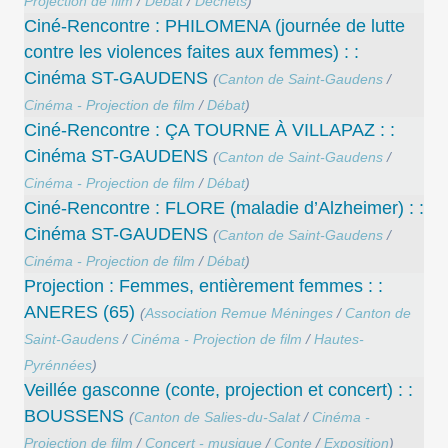
Projection de film
/
Débat
/
Déchets
)
Ciné-Rencontre : PHILOMENA (journée de lutte
contre les violences faites aux femmes) : :
Cinéma ST-GAUDENS
(
Canton de Saint-Gaudens
/
Cinéma - Projection de film
/
Débat
)
Ciné-Rencontre : ÇA TOURNE À VILLAPAZ : :
Cinéma ST-GAUDENS
(
Canton de Saint-Gaudens
/
Cinéma - Projection de film
/
Débat
)
Ciné-Rencontre : FLORE (maladie d’Alzheimer) : :
Cinéma ST-GAUDENS
(
Canton de Saint-Gaudens
/
Cinéma - Projection de film
/
Débat
)
Projection : Femmes, entièrement femmes : :
ANERES (65)
(
Association Remue Méninges
/
Canton de
Saint-Gaudens
/
Cinéma - Projection de film
/
Hautes-
Pyrénnées
)
Veillée gasconne (conte, projection et concert) : :
BOUSSENS
(
Canton de Salies-du-Salat
/
Cinéma -
Projection de film
/
Concert - musique
/
Conte
/
Exposition
)