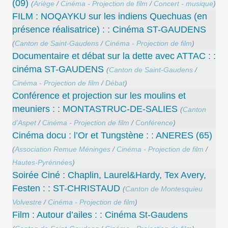
(09)
(
Ariège
/
Cinéma - Projection de film
/
Concert - musique
)
FILM : NOQAYKU sur les indiens Quechuas (en
présence réalisatrice) : : Cinéma ST-GAUDENS
(
Canton de Saint-Gaudens
/
Cinéma - Projection de film
)
Documentaire et débat sur la dette avec ATTAC : :
cinéma ST-GAUDENS
(
Canton de Saint-Gaudens
/
Cinéma - Projection de film
/
Débat
)
Conférence et projection sur les moulins et
meuniers : : MONTASTRUC-DE-SALIES
(
Canton
d’Aspet
/
Cinéma - Projection de film
/
Conférence
)
Cinéma docu : l’Or et Tungstène : : ANERES (65)
(
Association Remue Méninges
/
Cinéma - Projection de film
/
Hautes-Pyrénnées
)
Soirée Ciné : Chaplin, Laurel&Hardy, Tex Avery,
Festen : : ST-CHRISTAUD
(
Canton de Montesquieu
Volvestre
/
Cinéma - Projection de film
)
Film : Autour d’ailes : : Cinéma St-Gaudens