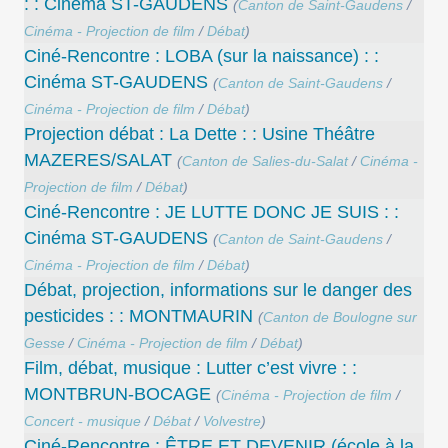
: : Cinéma ST-GAUDENS
(
Canton de Saint-Gaudens
/
Cinéma - Projection de film
/
Débat
)
Ciné-Rencontre : LOBA (sur la naissance) : :
Cinéma ST-GAUDENS
(
Canton de Saint-Gaudens
/
Cinéma - Projection de film
/
Débat
)
Projection débat : La Dette : : Usine Théâtre
MAZERES/SALAT
(
Canton de Salies-du-Salat
/
Cinéma -
Projection de film
/
Débat
)
Ciné-Rencontre : JE LUTTE DONC JE SUIS : :
Cinéma ST-GAUDENS
(
Canton de Saint-Gaudens
/
Cinéma - Projection de film
/
Débat
)
Débat, projection, informations sur le danger des
pesticides : : MONTMAURIN
(
Canton de Boulogne sur
Gesse
/
Cinéma - Projection de film
/
Débat
)
Film, débat, musique : Lutter c’est vivre : :
MONTBRUN-BOCAGE
(
Cinéma - Projection de film
/
Concert - musique
/
Débat
/
Volvestre
)
Ciné-Rencontre : ÊTRE ET DEVENIR (école à la