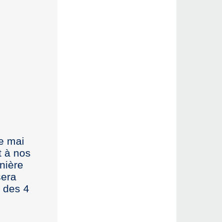
de mai
t à nos
nière
sera
s des 4