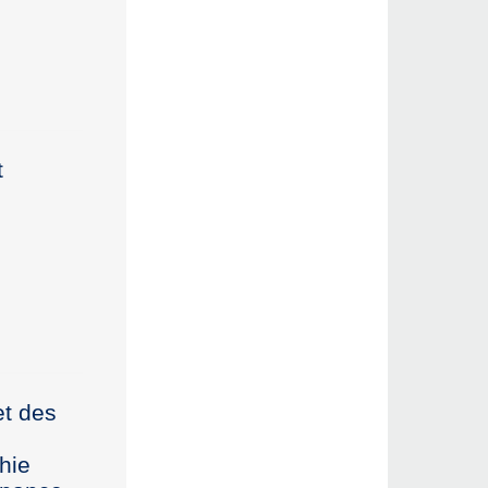
t
et des
hie