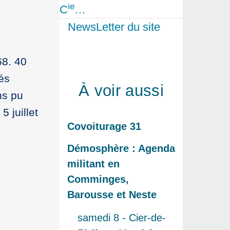
ie
C
…
NewsLetter du site
68. 40
és
À voir aussi
ns pu
 juillet
Covoiturage 31
Démosphère : Agenda
militant en
Comminges,
Barousse et Neste
samedi 8 - Cier-de-