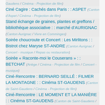
Gaudens
/
Cinéma - Projection de film
)
Ciné Cagire : Cachés dans Paris : : ASPET
(
Canton
d’Aspet
/
Cinéma - Projection de film
)
Stand échange de graines, plantes et greffons /
bibliothèque associative : : marché d’AURIGNAC
(
Canton Aurignac
/
Vivre en Comminges
)
Soirée choucroute et Concert : Les Mirlitons : :
Bistrot chez Maryse ST-ANDRE
(
Canton Aurignac
/
Concert - musique
/
Repas ou restauration
)
Soirée « Raconte-moi le Couserans » : :
BETCHAT
(
Ariège
/
Cinéma - Projection de film
/
Concert -
musique
)
Ciné-Rencontre : BERNARD SEILLÉ : FILMER
LA MONTAGNE : : Cinéma ST-GAUDENS
(
Canton
de Saint-Gaudens
/
Cinéma - Projection de film
)
Ciné-Rencontre : LE MOMENT ET LA MANIÈRE
: : Cinéma ST-GAUDENS
(
Canton de Saint-Gaudens
/