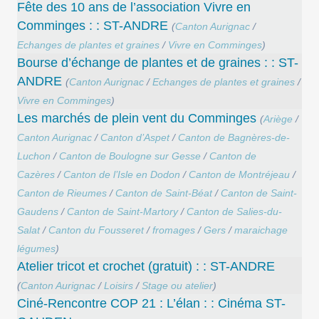
Fête des 10 ans de l’association Vivre en
Comminges : : ST-ANDRE
(
Canton Aurignac
/
Echanges de plantes et graines
/
Vivre en Comminges
)
Bourse d’échange de plantes et de graines : : ST-
ANDRE
(
Canton Aurignac
/
Echanges de plantes et graines
/
Vivre en Comminges
)
Les marchés de plein vent du Comminges
(
Ariège
/
Canton Aurignac
/
Canton d’Aspet
/
Canton de Bagnères-de-
Luchon
/
Canton de Boulogne sur Gesse
/
Canton de
Cazères
/
Canton de l’Isle en Dodon
/
Canton de Montréjeau
/
Canton de Rieumes
/
Canton de Saint-Béat
/
Canton de Saint-
Gaudens
/
Canton de Saint-Martory
/
Canton de Salies-du-
Salat
/
Canton du Fousseret
/
fromages
/
Gers
/
maraichage
légumes
)
Atelier tricot et crochet (gratuit) : : ST-ANDRE
(
Canton Aurignac
/
Loisirs
/
Stage ou atelier
)
Ciné-Rencontre COP 21 : L’élan : : Cinéma ST-