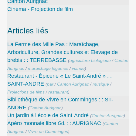
Canton Aurignac
Cinéma - Projection de film
Articles liés
La Ferme des Mille Pas : Maraîchage,
Arboriculture, Grandes cultures et Elevage de
brebis : : TERREBASSE
(
agriculture biologique
/
Canton
Aurignac
/
maraichage légumes
/
viande
)
Restaurant - Épicerie « Le Saint-André » : :
SAINT-ANDRE
(
bar
/
Canton Aurignac
/
musique
/
Projections de films
/
restaurant
)
Bibliothèque de Vivre en Comminges : : ST-
ANDRE
(
Canton Aurignac
)
Un jardin à l’école de Saint-André
(
Canton Aurignac
)
Apéro monnaie libre G1 : : AURIGNAC
(
Canton
Aurignac
/
Vivre en Comminges
)