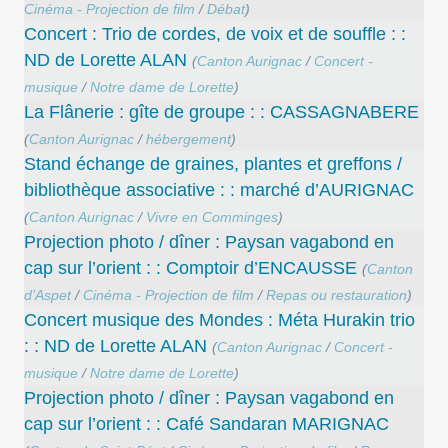
Cinéma - Projection de film
/
Débat
)
Concert : Trio de cordes, de voix et de souffle : :
ND de Lorette ALAN
(
Canton Aurignac
/
Concert -
musique
/
Notre dame de Lorette
)
La Flânerie : gîte de groupe : : CASSAGNABERE
(
Canton Aurignac
/
hébergement
)
Stand échange de graines, plantes et greffons /
bibliothèque associative : : marché d’AURIGNAC
(
Canton Aurignac
/
Vivre en Comminges
)
Projection photo / dîner : Paysan vagabond en
cap sur l’orient : : Comptoir d’ENCAUSSE
(
Canton
d’Aspet
/
Cinéma - Projection de film
/
Repas ou restauration
)
Concert musique des Mondes : Méta Hurakin trio
: : ND de Lorette ALAN
(
Canton Aurignac
/
Concert -
musique
/
Notre dame de Lorette
)
Projection photo / dîner : Paysan vagabond en
cap sur l’orient : : Café Sandaran MARIGNAC