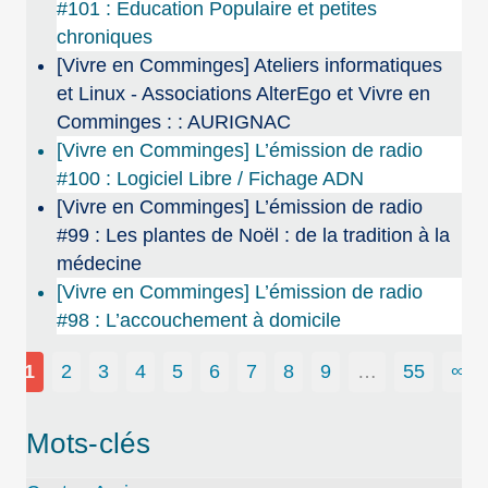
#101 : Education Populaire et petites
chroniques
[Vivre en Comminges] Ateliers informatiques
et Linux - Associations AlterEgo et Vivre en
Comminges : : AURIGNAC
[Vivre en Comminges] L’émission de radio
#100 : Logiciel Libre / Fichage ADN
[Vivre en Comminges] L’émission de radio
#99 : Les plantes de Noël : de la tradition à la
médecine
[Vivre en Comminges] L’émission de radio
#98 : L’accouchement à domicile
1
2
3
4
5
6
7
8
9
…
55
∞
Mots-clés