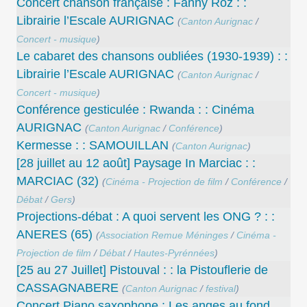
Concert chanson française : Fanny Roz : :
Librairie l’Escale AURIGNAC
(
Canton Aurignac
/
Concert - musique
)
Le cabaret des chansons oubliées (1930-1939) : :
Librairie l’Escale AURIGNAC
(
Canton Aurignac
/
Concert - musique
)
Conférence gesticulée : Rwanda : : Cinéma
AURIGNAC
(
Canton Aurignac
/
Conférence
)
Kermesse : : SAMOUILLAN
(
Canton Aurignac
)
[28 juillet au 12 août] Paysage In Marciac : :
MARCIAC (32)
(
Cinéma - Projection de film
/
Conférence
/
Débat
/
Gers
)
Projections-débat : A quoi servent les ONG ? : :
ANERES (65)
(
Association Remue Méninges
/
Cinéma -
Projection de film
/
Débat
/
Hautes-Pyrénnées
)
[25 au 27 Juillet] Pistouval : : la Pistouflerie de
CASSAGNABERE
(
Canton Aurignac
/
festival
)
Concert Piano saxophone : Les anges au fond