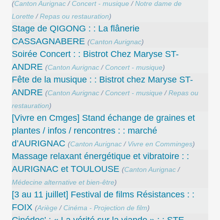
(
Canton Aurignac
/
Concert - musique
/
Notre dame de
Lorette
/
Repas ou restauration
)
Stage de QIGONG : : La flânerie
CASSAGNABERE
(
Canton Aurignac
)
Soirée Concert : : Bistrot Chez Maryse ST-
ANDRE
(
Canton Aurignac
/
Concert - musique
)
Fête de la musique : : Bistrot chez Maryse ST-
ANDRE
(
Canton Aurignac
/
Concert - musique
/
Repas ou
restauration
)
[Vivre en Cmges] Stand échange de graines et
plantes / infos / rencontres : : marché
d’AURIGNAC
(
Canton Aurignac
/
Vivre en Comminges
)
Massage relaxant énergétique et vibratoire : :
AURIGNAC et TOULOUSE
(
Canton Aurignac
/
Médecine alternative et bien-être
)
[3 au 11 juillet] Festival de films Résistances : :
FOIX
(
Ariège
/
Cinéma - Projection de film
)
Cinédoc’ : « La vérité sur la viande » : : STE-