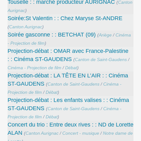
Touselle : : marché producteur AURIGNAC
(
Canton
Aurignac
)
Soirée:St Valentin : : Chez Maryse St-ANDRE
(
Canton Aurignac
)
Soirée gasconne : : BETCHAT (09)
(
Ariège
/
Cinéma
- Projection de film
)
Projection-débat : OMAR avec France-Palestine
: : Cinéma ST-GAUDENS
(
Canton de Saint-Gaudens
/
Cinéma - Projection de film
/
Débat
)
Projection-débat : LA TÊTE EN L’AIR : : Cinéma
ST-GAUDENS
(
Canton de Saint-Gaudens
/
Cinéma -
Projection de film
/
Débat
)
Projection-débat : Les enfants valises : : Cinéma
ST-GAUDENS
(
Canton de Saint-Gaudens
/
Cinéma -
Projection de film
/
Débat
)
Concert du trio : Entre deux rives : : ND de Lorette
ALAN
(
Canton Aurignac
/
Concert - musique
/
Notre dame de