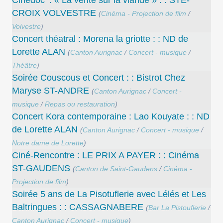
CROIX VOLVESTRE
(
Cinéma - Projection de film
/
Volvestre
)
Concert théatral : Morena la griotte : : ND de
Lorette ALAN
(
Canton Aurignac
/
Concert - musique
/
Théâtre
)
Soirée Couscous et Concert : : Bistrot Chez
Maryse ST-ANDRE
(
Canton Aurignac
/
Concert -
musique
/
Repas ou restauration
)
Concert Kora contemporaine : Lao Kouyate : : ND
de Lorette ALAN
(
Canton Aurignac
/
Concert - musique
/
Notre dame de Lorette
)
Ciné-Rencontre : LE PRIX A PAYER : : Cinéma
ST-GAUDENS
(
Canton de Saint-Gaudens
/
Cinéma -
Projection de film
)
Soirée 5 ans de La Pisotuflerie avec Lélés et Les
Baltringues : : CASSAGNABERE
(
Bar La Pistouflerie
/
Canton Aurignac
/
Concert - musique
)