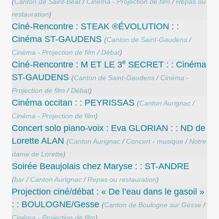
(
Canton de Saint-Béat
/
Cinéma - Projection de film
/
Repas ou
restauration
)
Ciné-Rencontre : STEAK ®ÉVOLUTION : :
Cinéma ST-GAUDENS
(
Canton de Saint-Gaudens
/
Cinéma - Projection de film
/
Débat
)
e
Ciné-Rencontre : M ET LE 3
SECRET : : Cinéma
ST-GAUDENS
(
Canton de Saint-Gaudens
/
Cinéma -
Projection de film
/
Débat
)
Cinéma occitan : : PEYRISSAS
(
Canton Aurignac
/
Cinéma - Projection de film
)
Concert solo piano-voix : Eva GLORIAN : : ND de
Lorette ALAN
(
Canton Aurignac
/
Concert - musique
/
Notre
dame de Lorette
)
Soirée Beaujolais chez Maryse : : ST-ANDRE
(
bar
/
Canton Aurignac
/
Repas ou restauration
)
Projection ciné/débat : « De l’eau dans le gasoil »
: : BOULOGNE/Gesse
(
Canton de Boulogne sur Gesse
/
Cinéma - Projection de film
)