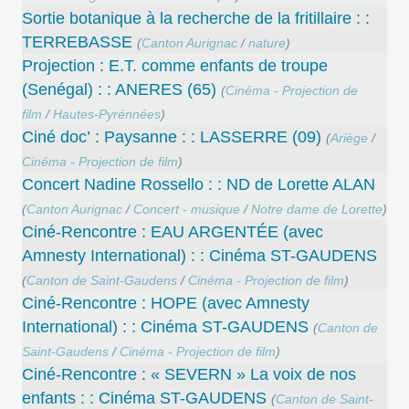
Sortie botanique à la recherche de la fritillaire : :
TERREBASSE
(
Canton Aurignac
/
nature
)
Projection : E.T. comme enfants de troupe
(Senégal) : : ANERES (65)
(
Cinéma - Projection de
film
/
Hautes-Pyrénnées
)
Ciné doc’ : Paysanne : : LASSERRE (09)
(
Ariège
/
Cinéma - Projection de film
)
Concert Nadine Rossello : : ND de Lorette ALAN
(
Canton Aurignac
/
Concert - musique
/
Notre dame de Lorette
)
Ciné-Rencontre : EAU ARGENTÉE (avec
Amnesty International) : : Cinéma ST-GAUDENS
(
Canton de Saint-Gaudens
/
Cinéma - Projection de film
)
Ciné-Rencontre : HOPE (avec Amnesty
International) : : Cinéma ST-GAUDENS
(
Canton de
Saint-Gaudens
/
Cinéma - Projection de film
)
Ciné-Rencontre : « SEVERN » La voix de nos
enfants : : Cinéma ST-GAUDENS
(
Canton de Saint-